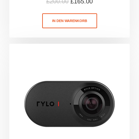
£
200.00
£
165.00
IN DEN WARENKORB